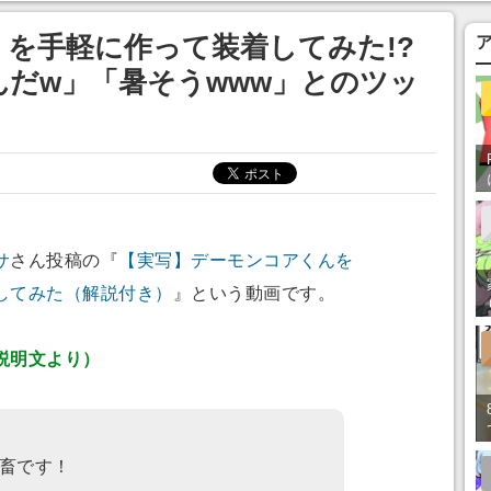
を手軽に作って装着してみた!?
だw」「暑そうwww」とのツッ
サ
さん投稿の『
【実写】デーモンコアくんを
してみた（解説付き）
』という動画です。
説明文より）
畜です！