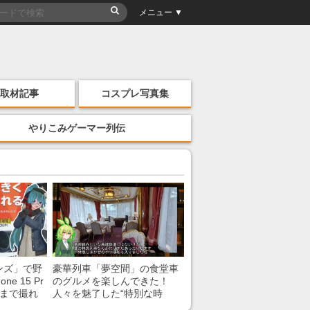
メニュー ▼
取材記事
コスプレ写真集
やりこみゲーマー列伝
ンズ」で野
豪華列車「夢空間」の食堂車
e 15 Pr
のグルメを楽しんできた！
こまで撮れ
人々を魅了した“特別な時
間”を味わう様子に「いいな