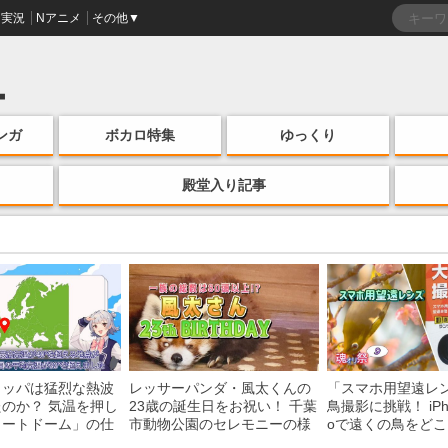
実況
Nアニメ
その他▼
ンガ
ボカロ特集
ゆっくり
殿堂入り記事
ロッパは猛烈な熱波
レッサーパンダ・風太くんの
「スマホ用望遠レ
のか？ 気温を押し
23歳の誕生日をお祝い！ 千葉
鳥撮影に挑戦！ iPhon
ヒートドーム」の仕
市動物公園のセレモニーの様
oで遠くの鳥をど
説
子を紹介
る？