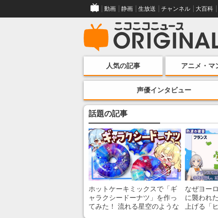
動画
静画
生放送
チャンネル
大百科
人気の記事
アニメ・マ
声優インタビュー
話題の記事
ホットケーキミックスで「ギ
なぜヨー
ャラクシードーナツ」を作っ
に襲われた
てみた！ 流れる星空のような
上げる「
レンチン・レシピを紹介
組みを解