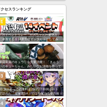
あ」「行ってみたい」の声
アクセスランキング
1
RTAイベントリレー『RTAちゃんの夏休み』
に参加する全14運営にインタビューしてみ
た！ 「RTA in Japan」のチャンネルの貸し
出しを利用し8/9から1週間にわたって開催
2
家庭菜園のキュウリを大量消費！ 「きゅう
りのキューちゃん」みたいなお漬物を作って
みた
3
83.1km走って高速料金250円!? 特例ルート
で訪れた「宝塚北SA」では手塚治虫全力推
し＆関西グルメが楽しめる！
4