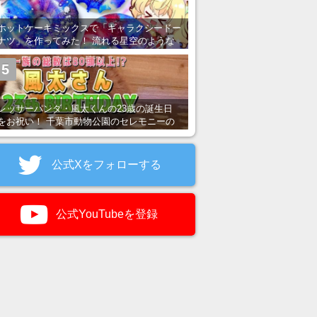
ホットケーキミックスで「ギャラクシードー
ナツ」を作ってみた！ 流れる星空のような
レンチン・レシピを紹介
5
レッサーパンダ・風太くんの23歳の誕生日
をお祝い！ 千葉市動物公園のセレモニーの
様子を紹介
公式Xをフォローする
公式YouTubeを登録