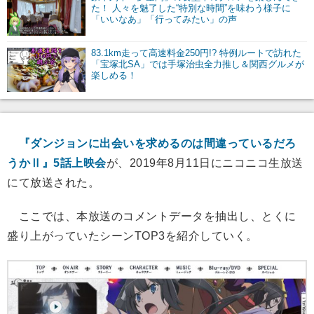
た！ 人々を魅了した“特別な時間”を味わう様子に
「いいなあ」「行ってみたい」の声
83.1km走って高速料金250円!? 特例ルートで訪れた
「宝塚北SA」では手塚治虫全力推し＆関西グルメが
楽しめる！
『ダンジョンに出会いを求めるのは間違っているだろ
うかⅡ』5話上映会
が、2019年8月11日にニコニコ生放送
にて放送された。
ここでは、本放送のコメントデータを抽出し、とくに
盛り上がっていたシーンTOP3を紹介していく。