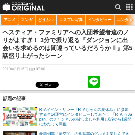
アニメ
マンガ
どうぶつ
コスプレ写真
インタビュー
エンタメ
サービス一覧
もっと見る
niconico
ヘスティア・ファミリアへの入団希望者達のノ
リがよすぎ！ 3分で振り返る『ダンジョンに出
動画
会いを求めるのは間違っているだろうかⅡ』第5
話盛り上がったシーン
生放送
ニュース
2019年8月16日 (金) 07:00
チャンネル
マンガ
話題の記事
ニコニコQ
RTAイベントリレー『RTAちゃんの夏休み』に参加
する全14運営にインタビューしてみた！ 「RTA in Ja
pan」のチャンネルの貸し出しを利用し8/9から1週間
にわたって開催
豪華列車「夢空間」の食堂車のグルメを楽しんでき