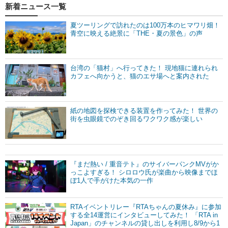
新着ニュース一覧
夏ツーリングで訪れたのは100万本のヒマワリ畑！
青空に映える絶景に「THE・夏の景色」の声
台湾の「猫村」へ行ってきた！ 現地猫に連れられ
カフェへ向かうと、猫のエサ場へと案内された
紙の地図を探検できる装置を作ってみた！ 世界の
街を虫眼鏡でのぞき回るワクワク感が楽しい
『まだ熱い / 重音テト』のサイバーパンクMVがか
っこよすぎる！ シロロウ氏が楽曲から映像までほ
ぼ1人で手がけた本気の一作
RTAイベントリレー『RTAちゃんの夏休み』に参加
する全14運営にインタビューしてみた！ 「RTA in
Japan」のチャンネルの貸し出しを利用し8/9から1