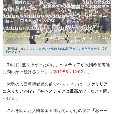
（画像は
「ダンジョンに出会いを求めるのは間違っているだろうかⅡ」5話
上映会
より）
3番目に盛り上がったのは、ヘスティアが入団希望者達
に問いかけ続けるシーン
（②11:55～12:02）
。
大勢の入団希望者達の前でヘスティアは
「ファミリア
に入りたいか!?」「神ヘスティアは最高か!?」
などと問い
かける。
これを聞いた入団希望者達は問いかけの度に
「おーー