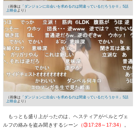
（画像は
「ダンジョンに出会いを求めるのは間違っているだろうかⅡ」5話
上映会
より）
（画像は
「ダンジョンに出会いを求めるのは間違っているだろうかⅡ」5話
上映会
より）
もっとも盛り上がったのは、ヘスティアがベルとヴェ
ルフの絡みを盗み聞きするシーン
（③17:28～17:34）
。