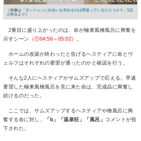
（画像は
「ダンジョンに出会いを求めるのは間違っているだろうかⅡ」5話
上映会
より）
2番目に盛り上がったのは、命が極東風檜風呂に興奮を
示すシーン
（①04:56～05:02）
。
ホームの改築が終わったと告げるヘスティアに命とヴ
ェルフはそれぞれの要望が通ったのかと確認を行う。
そんな2人にヘスティアがサムズアップで応える。早速
要望した極東風檜風呂を見に来た命は、完成品に興奮し
続けるのだった。
ここでは、サムズアップするヘスティアや檜風呂に興
奮する命に対し、
「b」「温泉狂」「風呂」
コメントが投
下された。