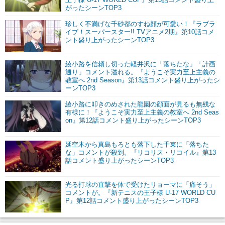
がったシーンTOP3
珍しく不満げな千砂都のすね顔が可愛い！『ラブラ
イブ！スーパースター!! TVアニメ2期』第10話コメ
ント盛り上がったシーンTOP3
綾小路を信頼し切った軽井沢に「落ちたな」「計画
通り」コメント溢れる。『ようこそ実力至上主義の
教室へ 2nd Season』第13話コメント盛り上がったシ
ーンTOP3
綾小路に叩きのめされた龍園の顔面が見るも無残な
有様に！『ようこそ実力至上主義の教室へ 2nd Seas
on』第12話コメント盛り上がったシーンTOP3
延空木から真島もろとも落下した千束に「落ちた
な」コメントが殺到。『リコリス・リコイル』第13
話コメント盛り上がったシーンTOP3
光る打球の直撃を体で受けたリョーマに「痛そう」
コメントが。『新テニスの王子様 U-17 WORLD CU
P』第12話コメント盛り上がったシーンTOP3