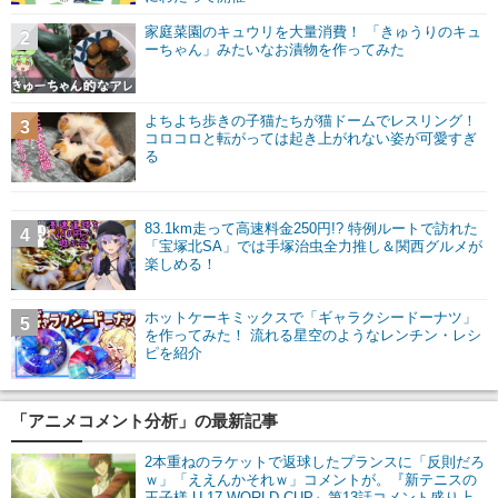
家庭菜園のキュウリを大量消費！ 「きゅうりのキュ
2
ーちゃん」みたいなお漬物を作ってみた
よちよち歩きの子猫たちが猫ドームでレスリング！
3
コロコロと転がっては起き上がれない姿が可愛すぎ
る
83.1km走って高速料金250円!? 特例ルートで訪れた
4
「宝塚北SA」では手塚治虫全力推し＆関西グルメが
楽しめる！
ホットケーキミックスで「ギャラクシードーナツ」
5
を作ってみた！ 流れる星空のようなレンチン・レシ
ピを紹介
「アニメコメント分析」の最新記事
2本重ねのラケットで返球したプランスに「反則だろ
ｗ」「ええんかそれｗ」コメントが。『新テニスの
王子様 U-17 WORLD CUP』第13話コメント盛り上