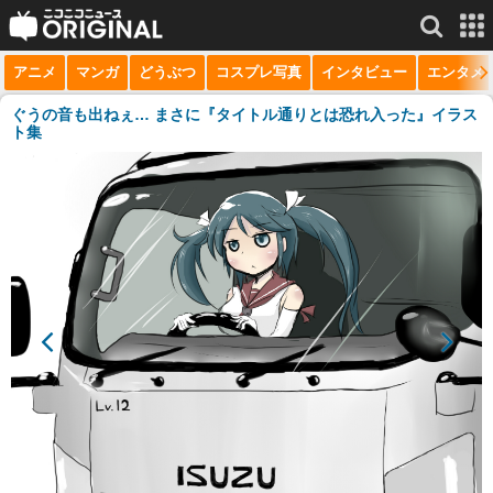
アニメ
マンガ
どうぶつ
コスプレ写真
インタビュー
エンタメ
サービス一覧
もっと見る
niconico
ぐうの音も出ねぇ… まさに『タイトル通りとは恐れ入った』イラス
ト集
動画
生放送
ニュース
チャンネル
マンガ
ニコニコQ