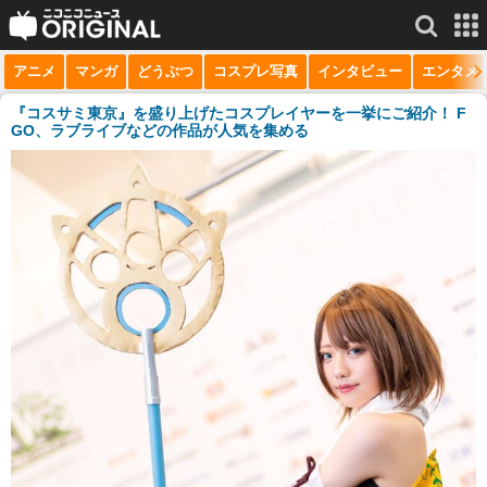
アニメ
マンガ
どうぶつ
コスプレ写真
インタビュー
エンタメ
サービス一覧
もっと見る
niconico
『コスサミ東京』を盛り上げたコスプレイヤーを一挙にご紹介！ F
GO、ラブライブなどの作品が人気を集める
動画
生放送
ニュース
チャンネル
マンガ
ニコニコQ