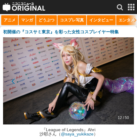
アニメ
マンガ
どうぶつ
コスプレ写真
インタビュー
エンタメ
サービス一覧
もっと見る
niconico
初開催の『コスサミ東京』を彩った女性コスプレイヤー特集
動画
生放送
ニュース
チャンネル
マンガ
ニコニコQ
12 / 50
『League of Legends』Ahri
沙耶さん（
@saya_yukikaze
）