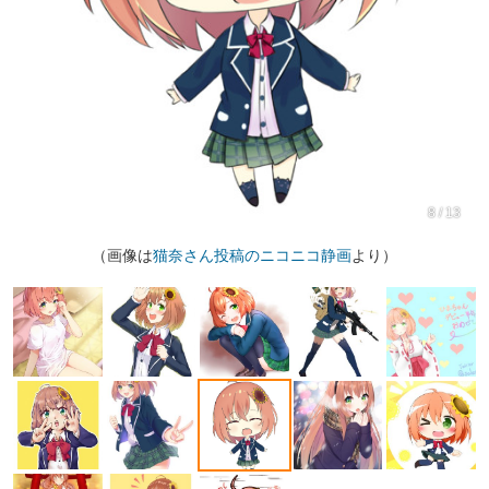
8 / 13
（画像は
猫奈さん投稿のニコニコ静画
より）