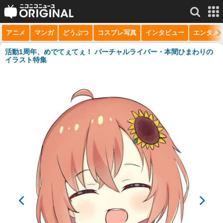
アニメ
マンガ
どうぶつ
コスプレ写真
インタビュー
エンタメ
サービス一覧
もっと見る
niconico
活動1周年、めでてぇてぇ！ バーチャルライバー・本間ひまわりの
イラスト特集
動画
生放送
ニュース
チャンネル
マンガ
ニコニコQ