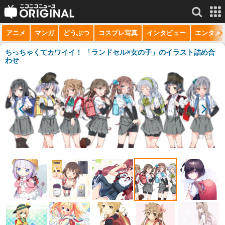
アニメ
マンガ
どうぶつ
コスプレ写真
インタビュー
エンタメ
サービス一覧
もっと見る
niconico
ちっちゃくてカワイイ！ 「ランドセル×女の子」のイラスト詰め合
わせ
動画
生放送
ニュース
チャンネル
4 / 13
マンガ
ニコニコQ