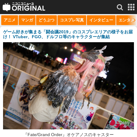
アニメ
マンガ
どうぶつ
コスプレ写真
インタビュー
エンタメ
サービス一覧
もっと見る
niconico
ゲーム好きが集まる「闘会議2019」のコスプレエリアの様子をお届
け！ VTuber、FGO、ドルフロ等のキャラクターが集結
動画
生放送
ニュース
チャンネル
マンガ
ニコニコQ
32 / 68
『Fate/Grand Order』オケアノスのキャスター