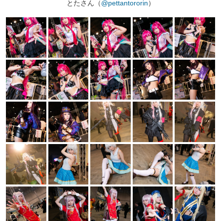
とたさん（
@pettantororin
）