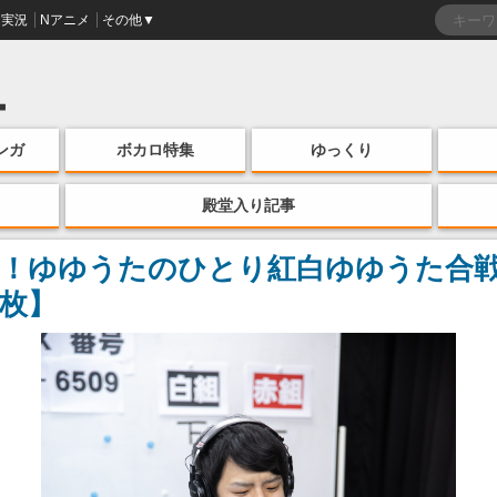
実況
Nアニメ
その他▼
ンガ
ボカロ特集
ゆっくり
殿堂入り記事
！ゆゆうたのひとり紅白ゆゆうた合
2枚】