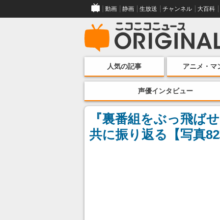
動画
静画
生放送
チャンネル
大百科
人気の記事
アニメ・マ
声優インタビュー
『裏番組をぶっ飛ばせ
共に振り返る【写真8