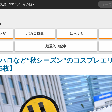
実況
Nアニメ
その他▼
ンガ
ボカロ特集
ゆっくり
殿堂入り記事
ハロなど“秋シーズン”のコスプレエ
5枚】