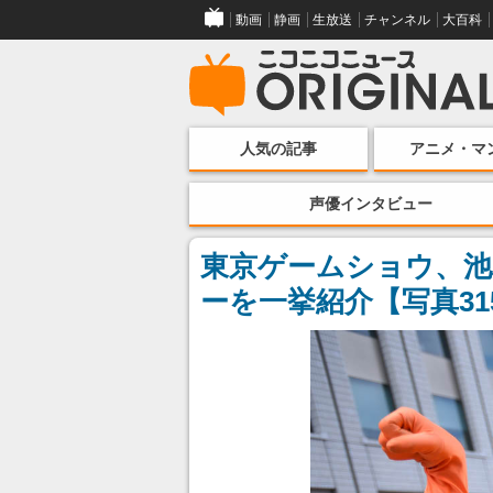
動画
静画
生放送
チャンネル
大百科
人気の記事
アニメ・マ
声優インタビュー
東京ゲームショウ、池
ーを一挙紹介【写真31