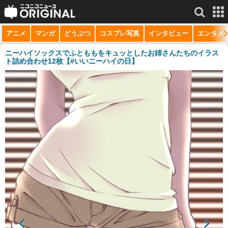
アニメ
マンガ
どうぶつ
コスプレ写真
インタビュー
エンタメ
サービス一覧
もっと見る
niconico
ニーハイソックスでふとももをキュッとしたお姉さんたちのイラス
ト詰め合わせ12枚【#いいニーハイの日】
動画
生放送
ニュース
チャンネル
マンガ
ニコニコQ