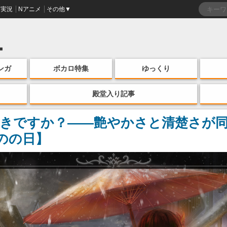
実況
Nアニメ
その他▼
ンガ
ボカロ特集
ゆっくり
殿堂入り記事
きですか？――艶やかさと清楚さが
のの日】