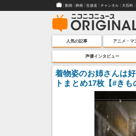
動画
静画
生放送
チャンネル
大百科
人気の記事
アニメ・マ
声優インタビュー
着物姿のお姉さんは好
トまとめ17枚【#きも