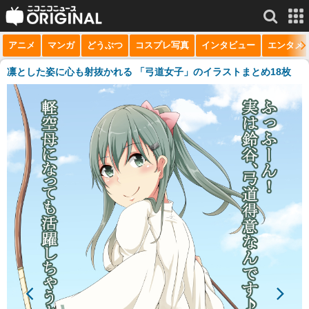
アニメ
マンガ
どうぶつ
コスプレ写真
インタビュー
エンタメ
サービス一覧
もっと見る
niconico
凛とした姿に心も射抜かれる 「弓道女子」のイラストまとめ18枚
動画
生放送
ニュース
チャンネル
マンガ
ニコニコQ