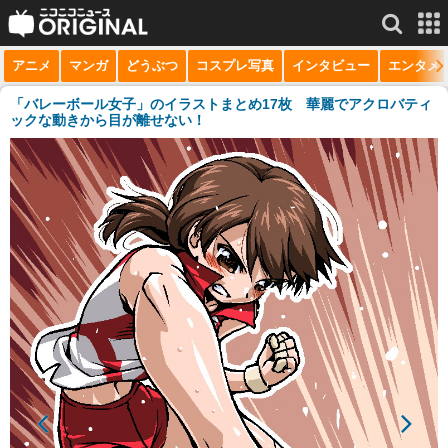
アニメ
マンガ
どうぶつ
コスプレ写真
インタビュー
エンタメ
サービス一覧
もっと見る
niconico
「バレーボール女子」のイラストまとめ17枚 華麗でアクロバティ
ックな動きから目が離せない！
動画
生放送
ニュース
チャンネル
マンガ
ニコニコQ