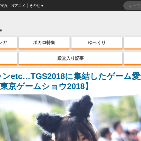
実況
Nアニメ
その他▼
ンガ
ボカロ特集
ゆっくり
殿堂入り記事
ンetc…TGS2018に集結したゲー
東京ゲームショウ2018】