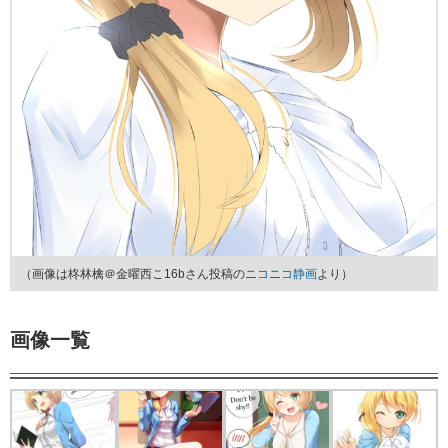
（画像は柊林檎＠金曜西こ16bさん投稿の
ニコニコ静画
より）
画像一覧