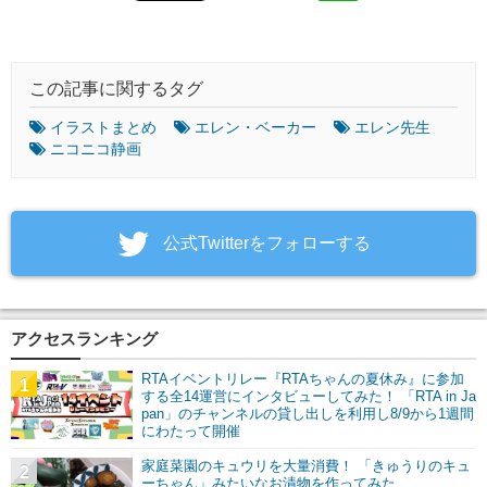
この記事に関するタグ
イラストまとめ
エレン・ベーカー
エレン先生
ニコニコ静画
‎公式Twitterをフォローする
アクセスランキング
RTAイベントリレー『RTAちゃんの夏休み』に参加
1
する全14運営にインタビューしてみた！ 「RTA in Ja
pan」のチャンネルの貸し出しを利用し8/9から1週間
にわたって開催
家庭菜園のキュウリを大量消費！ 「きゅうりのキュ
2
ーちゃん」みたいなお漬物を作ってみた