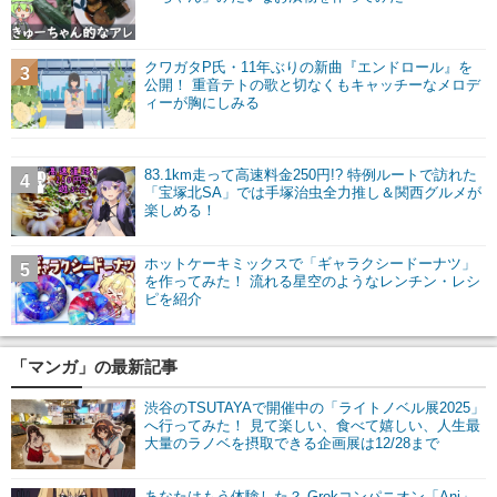
クワガタP氏・11年ぶりの新曲『エンドロール』を
3
公開！ 重音テトの歌と切なくもキャッチーなメロデ
ィーが胸にしみる
83.1km走って高速料金250円!? 特例ルートで訪れた
4
「宝塚北SA」では手塚治虫全力推し＆関西グルメが
楽しめる！
ホットケーキミックスで「ギャラクシードーナツ」
5
を作ってみた！ 流れる星空のようなレンチン・レシ
ピを紹介
「マンガ」の最新記事
渋谷のTSUTAYAで開催中の「ライトノベル展2025」
へ行ってみた！ 見て楽しい、食べて嬉しい、人生最
大量のラノベを摂取できる企画展は12/28まで
あなたはもう体験した？ Grokコンパニオン「Ani」