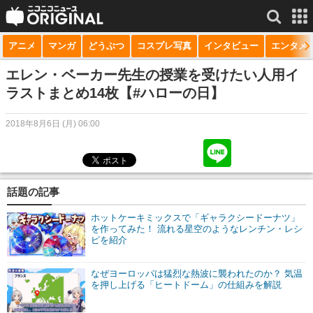
アニメ
マンガ
どうぶつ
コスプレ写真
インタビュー
エンタメ
サービス一覧
もっと見る
niconico
エレン・ベーカー先生の授業を受けたい人用イ
ラストまとめ14枚【#ハローの日】
動画
2018年8月6日 (月) 06:00
生放送
ニュース
チャンネル
話題の記事
マンガ
ホットケーキミックスで「ギャラクシードーナツ」
を作ってみた！ 流れる星空のようなレンチン・レシ
ピを紹介
ニコニコQ
なぜヨーロッパは猛烈な熱波に襲われたのか？ 気温
を押し上げる「ヒートドーム」の仕組みを解説