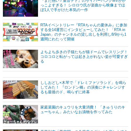
『まだ熱い / 重音テト』のサイバーパンクMVがか
っこよすぎる！ シロロウ氏が楽曲から映像までほ
ぼ1人で手がけた本気の一作
RTAイベントリレー『RTAちゃんの夏休み』に参加
する全14運営にインタビューしてみた！ 「RTA in
Japan」のチャンネルの貸し出しを利用し8/9から1
週間にわたって開催
よちよち歩きの子猫たちが猫ドームでレスリング！
コロコロと転がっては起き上がれない姿が可愛すぎ
る
ししおどし×木琴で「ドレミファソラシド」を鳴ら
してみた！ 『ロンドン橋』の演奏にチャレンジす
るも最後のド、鳴らずに終幕
家庭菜園のキュウリを大量消費！ 「きゅうりのキ
ューちゃん」みたいなお漬物を作ってみた