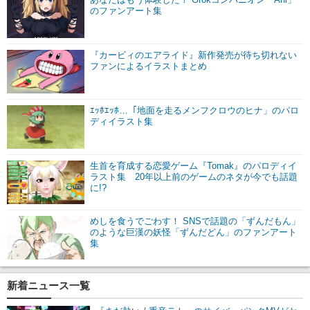
のファンアート集
『カービィのエアライド』新作発売が待ち切れない
ファンによるイラストまとめ
ｴｯﾎｴｯﾎ…「地面を走るメンフクロウのヒナ」のパロ
ディイラスト集
生首を育成する恋愛ゲーム『Tomak』のパロディイ
ラスト集 20年以上前のゲームのネタが今でも話題
に!?
めしを食うでごわす！ SNSで話題の「ずんだもん」
のような巨漢の妖怪「ずんだどん」のファンアート
集
新着ニュース一覧