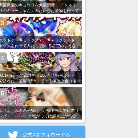
家庭菜園のキュウリを大量消費！ 「きゅう
りのキューちゃん」みたいなお漬物を作って
みた
3
ホットケーキミックスで「ギャラクシードー
ナツ」を作ってみた！ 流れる星空のような
レンチン・レシピを紹介
4
83.1km走って高速料金250円!? 特例ルート
で訪れた「宝塚北SA」では手塚治虫全力推
し＆関西グルメが楽しめる！
5
よちよち歩きの子猫たちが猫ドームでレスリ
ング！ コロコロと転がっては起き上がれな
い姿が可愛すぎる
公式Xをフォローする