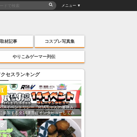
メニュー ▼
取材記事
コスプレ写真集
やりこみゲーマー列伝
アクセスランキング
1
RTAイベントリレー『RTAちゃんの夏休み』
に参加する全14運営にインタビューしてみ
た！ 「RTA in Japan」のチャンネルの貸し
出しを利用し8/9から1週間にわたって開催
2