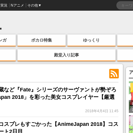
実況
Nアニメ
その他▼
ンガ
ボカロ特集
ゆっくり
殿堂入り記事
蔵など『Fate』シリーズのサーヴァントが勢ぞろ
Japan 2018」を彩った美女コスプレイヤー【厳選
2018年4月4日 11:45
スプレもすごかった【AnimeJapan 2018】コス
ート2日目