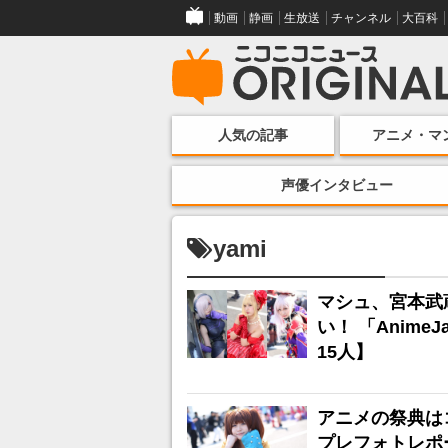
動画
静画
生放送
チャンネル
大百科
人気の記事
アニメ・マ
声優インタビュー
yami
マシュ、宮本武
い！ 「Anime
15人】
アニメの祭典はコ
プレフォトレポ