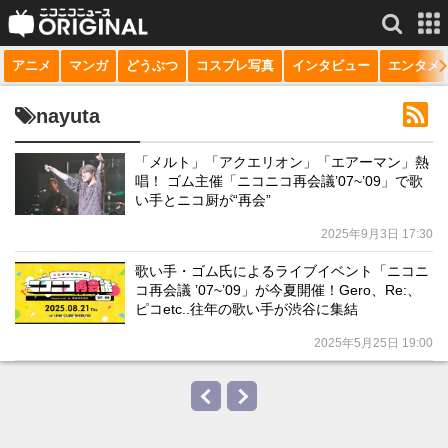
アニメ
マンガ
どうぶつ
コスプレ写真
インタビュー
エンタメ
サービス一覧
もっと見る
niconico
nayuta
動画
「メルト」「アクエリオン」「エアーマン」熱
唱！ ゴム主催「ニコニコ再会議’07~’09」で歌
生放送
い手とニコ厨が“再会”
ニュース
2025年9月3日 17:30
チャンネル
歌い手・ゴム氏によるライブイベント「ニコニ
コ再会議 ’07~’09」が今夏開催！Gero、Re:、
マンガ
ピコetc..往年の歌い手が渋谷に集結
2025年5月25日 19:00
ニコニコQ