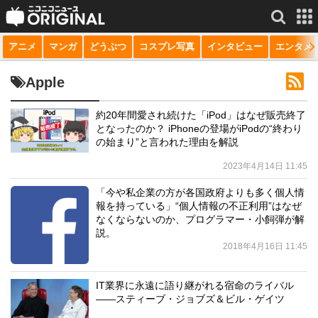
アニメ
マンガ
どうぶつ
コスプレ写真
インタビュー
エンタメ
サービス一覧
もっと見る
niconico
Apple
動画
約20年間愛され続けた「iPod」はなぜ販売終了
となったのか？ iPhoneの登場がiPodの“終わり
生放送
の始まり”と言われた理由を解説
ニュース
2023年4月14日 11:45
チャンネル
「今や私企業の方が各国政府よりも多く個人情
報を持っている」“個人情報の不正利用”はなぜ
マンガ
なくならないのか、プログラマー・小飼弾が解
説。
2018年4月16日 11:45
ニコニコQ
IT業界に永遠に語り継がれる宿命のライバル
――スティーブ・ジョブズ＆ビル・ゲイツ