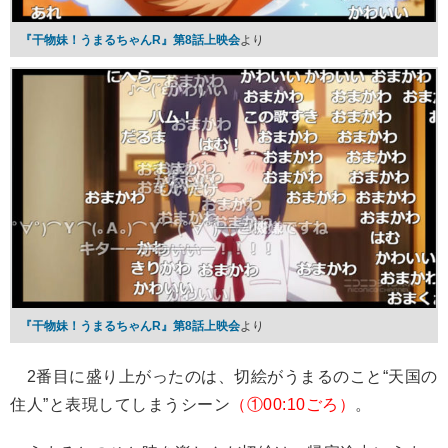
『干物妹！うまるちゃんR』第8話上映会
より
『干物妹！うまるちゃんR』第8話上映会
より
2番目に盛り上がったのは、切絵がうまるのこと“天国の
住人”と表現してしまうシーン
（①00:10ごろ）
。