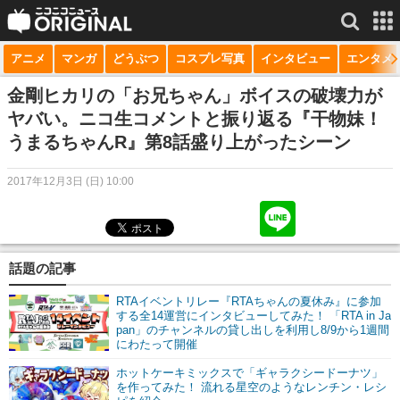
アニメ
マンガ
どうぶつ
コスプレ写真
インタビュー
エンタメ
サービス一覧
もっと見る
niconico
金剛ヒカリの「お兄ちゃん」ボイスの破壊力が
ヤバい。ニコ生コメントと振り返る『干物妹！
動画
うまるちゃんR』第8話盛り上がったシーン
生放送
2017年12月3日 (日) 10:00
ニュース
チャンネル
話題の記事
マンガ
RTAイベントリレー『RTAちゃんの夏休み』に参加
ニコニコQ
する全14運営にインタビューしてみた！ 「RTA in Ja
pan」のチャンネルの貸し出しを利用し8/9から1週間
にわたって開催
ホットケーキミックスで「ギャラクシードーナツ」
を作ってみた！ 流れる星空のようなレンチン・レシ