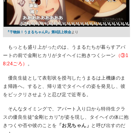
『干物妹！うまるちゃんR』第8話上映会
より
もっとも盛り上がったのは、うまるたちが暮らすアパ
ートの前で金剛ヒカリがタイヘイに抱きつくシーン
（③1
8:24ごろ）
。
優良生徒として表彰状を授与したうまるは上機嫌のま
ま帰路へ。すると、帰り道でタイヘイの姿を発見し、彼
をビックリさせようと忍び足で近寄る。
そんなタイミングで、アパート入り口から特待生クラ
スの優良生徒“金剛ヒカリ”が姿を現し、タイヘイの体に抱
きつくや否や彼のことを
「お兄ちゃん」
と呼び出すのだ