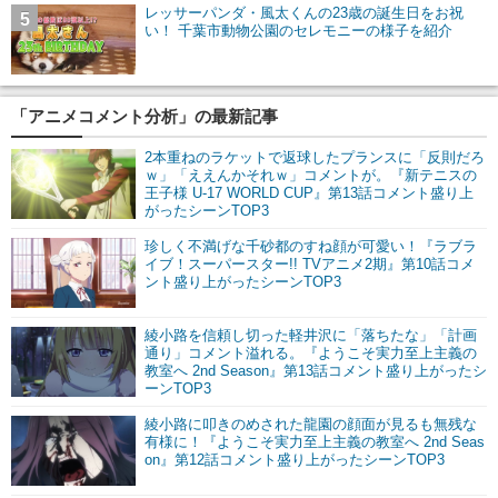
レッサーパンダ・風太くんの23歳の誕生日をお祝
5
い！ 千葉市動物公園のセレモニーの様子を紹介
「アニメコメント分析」の最新記事
2本重ねのラケットで返球したプランスに「反則だろ
ｗ」「ええんかそれｗ」コメントが。『新テニスの
王子様 U-17 WORLD CUP』第13話コメント盛り上
がったシーンTOP3
珍しく不満げな千砂都のすね顔が可愛い！『ラブラ
イブ！スーパースター!! TVアニメ2期』第10話コメ
ント盛り上がったシーンTOP3
綾小路を信頼し切った軽井沢に「落ちたな」「計画
通り」コメント溢れる。『ようこそ実力至上主義の
教室へ 2nd Season』第13話コメント盛り上がったシ
ーンTOP3
綾小路に叩きのめされた龍園の顔面が見るも無残な
有様に！『ようこそ実力至上主義の教室へ 2nd Seas
on』第12話コメント盛り上がったシーンTOP3