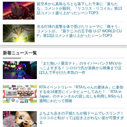
延空木から真島もろとも落下した千束に「落ちた
な」コメントが殺到。『リコリス・リコイル』第13
話コメント盛り上がったシーンTOP3
光る打球の直撃を体で受けたリョーマに「痛そう」
コメントが。『新テニスの王子様 U-17 WORLD CU
P』第12話コメント盛り上がったシーンTOP3
新着ニュース一覧
『まだ熱い / 重音テト』のサイバーパンクMVがか
っこよすぎる！ シロロウ氏が楽曲から映像までほ
ぼ1人で手がけた本気の一作
RTAイベントリレー『RTAちゃんの夏休み』に参加
する全14運営にインタビューしてみた！ 「RTA in
Japan」のチャンネルの貸し出しを利用し8/9から1
週間にわたって開催
よちよち歩きの子猫たちが猫ドームでレスリング！
コロコロと転がっては起き上がれない姿が可愛すぎ
る