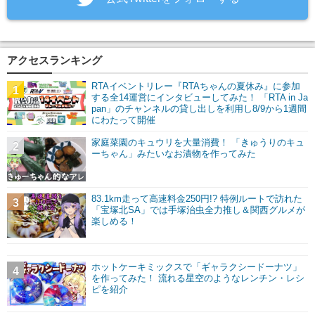
アクセスランキング
RTAイベントリレー『RTAちゃんの夏休み』に参加
1
する全14運営にインタビューしてみた！ 「RTA in Ja
pan」のチャンネルの貸し出しを利用し8/9から1週間
にわたって開催
家庭菜園のキュウリを大量消費！ 「きゅうりのキュ
2
ーちゃん」みたいなお漬物を作ってみた
83.1km走って高速料金250円!? 特例ルートで訪れた
3
「宝塚北SA」では手塚治虫全力推し＆関西グルメが
楽しめる！
ホットケーキミックスで「ギャラクシードーナツ」
4
を作ってみた！ 流れる星空のようなレンチン・レシ
ピを紹介