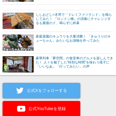
ししおどし×木琴で「ドレミファソラシド」を鳴ら
してみた！ 『ロンドン橋』の演奏にチャレンジす
るも最後のド、鳴らずに終幕
家庭菜園のキュウリを大量消費！ 「きゅうりのキ
ューちゃん」みたいなお漬物を作ってみた
豪華列車「夢空間」の食堂車のグルメを楽しんでき
た！ 人々を魅了した“特別な時間”を味わう様子に
「いいなあ」「行ってみたい」の声
公式Xをフォローする
公式YouTubeを登録