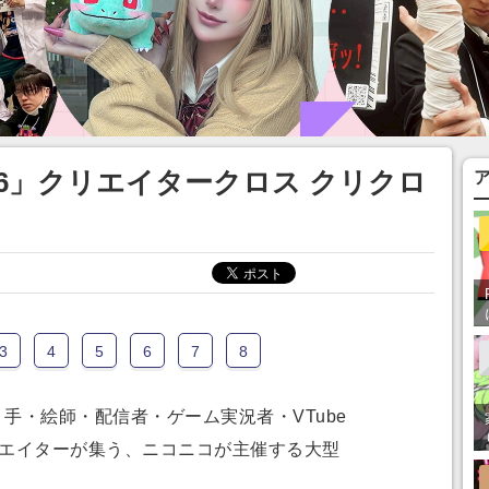
26」クリエイタークロス クリクロ
3
4
5
6
7
8
手・絵師・配信者・ゲーム実況者・VTube
リエイターが集う、ニコニコが主催する大型
。