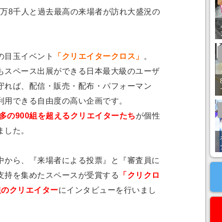
3万8千人と過去最高の来場者が訪れ大盛況の
の目玉イベント
「クリエイタークロス」
。
スペース出展ができる日本最大級のユーザ
守れば、配信・販売・配布・パフォーマン
利用できる自由度の高い企画です。
多の
900組を超えるクリエイターたち
が個性
ました。
から、『来場者による投票』と『審査員に
支持を集めたスペースが受賞する
「クリクロ
組のクリエイター
にインタビューを行いまし