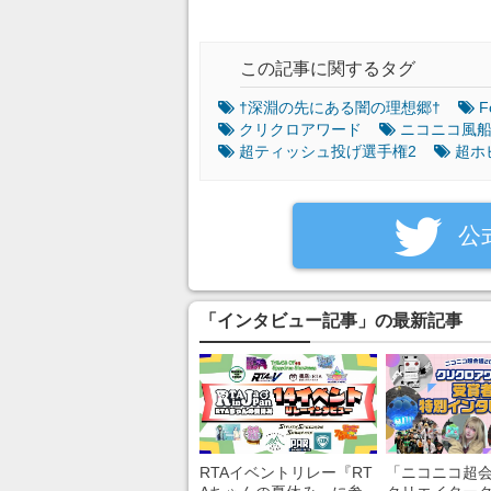
この記事に関するタグ
†深淵の先にある闇の理想郷†
F
クリクロアワード
ニコニコ風
超ティッシュ投げ選手権2
超ホ
‎公
「インタビュー記事」の最新記事
RTAイベントリレー『RT
「ニコニコ超会