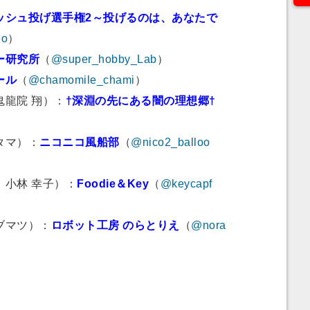
ッシュ投げ選手権2～投げるのは、あなたで
eo
）
ー研究所
（
@super_hobby_Lab
）
ール
（
@chamomile_chami
）
鬼龍院 翔）：
†深淵の先にある闇の理想郷†
タマ）：
ニコニコ風船部
（
@nico2_balloo
：小林 幸子）：
Foodie＆Key
（
@keycapf
ブマツ）：
ロボット工房 のらとりえ
（
@nora