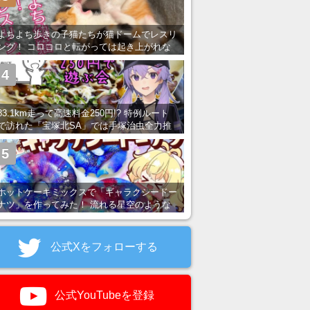
よちよち歩きの子猫たちが猫ドームでレスリ
ング！ コロコロと転がっては起き上がれな
い姿が可愛すぎる
4
83.1km走って高速料金250円!? 特例ルート
で訪れた「宝塚北SA」では手塚治虫全力推
し＆関西グルメが楽しめる！
5
ホットケーキミックスで「ギャラクシードー
ナツ」を作ってみた！ 流れる星空のような
レンチン・レシピを紹介
公式Xをフォローする
公式YouTubeを登録