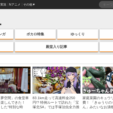
実況
Nアニメ
その他▼
ンガ
ボカロ特集
ゆっくり
殿堂入り記事
「夢空間」の食堂車
83.1km走って高速料金250
家庭菜園のキュウ
を楽しんできた！
円!? 特例ルートで訪れた「宝
費！ 「きゅうりの
した“特別な時
塚北SA」では手塚治虫全力推
ん」みたいなお漬
う様子に「いいな
し＆関西グルメが楽しめる！
みた