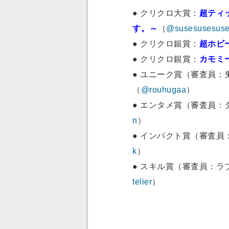
● クリクロ大賞：
超ティ
す。～
（
@susesusesus
● クリクロ銀賞：
超ホビ
● クリクロ銀賞：
カモミ
● ユニーク賞（審査員：
（
@rouhugaa
）
● エンタメ賞（審査員：
n
）
● インパクト賞（審査員
k
）
● スキル賞（審査員：ラ
telier
）