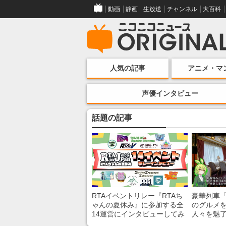
動画
静画
生放送
チャンネル
大百科
人気の記事
アニメ・マ
声優インタビュー
話題の記事
RTAイベントリレー『RTAち
豪華列車
ゃんの夏休み』に参加する全
のグルメ
14運営にインタビューしてみ
人々を魅了
た！ 「RTA in Japan」のチャ
間”を味わ