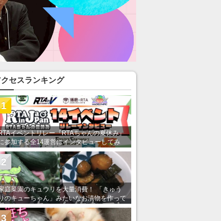
アクセスランキング
1
RTAイベントリレー『RTAちゃんの夏休み』
に参加する全14運営にインタビューしてみ
た！ 「RTA in Japan」のチャンネルの貸し
出しを利用し8/9から1週間にわたって開催
2
家庭菜園のキュウリを大量消費！ 「きゅう
りのキューちゃん」みたいなお漬物を作って
みた
3