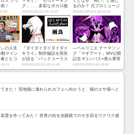
ロス クリ
マモミ」「ゼロトーキン
くとなぜ「怖い」と感じ
発表！
グ」……多彩なボカロ曲
るのか？ 元プロミュージ
を音楽＆ＭＶ共に手掛け
シャンの音楽心理学者が
20:00
2026年1月12日 (月) 11:45
2025年12月24日 (水) 19:00
るボカロＰ・はるまきご
解説
はんの創作の秘密に迫
る！【はじめて聴く人の
ためのインタビュー】
ぴぃの人生
『ダイダイダイダイダイ
―ペルリニエ テーマソン
コ動マイン
キライ』制作秘話を雨良
グ「マギアート」MV公開
た春とヒコ
が語る「バックコーラス
記念 #コンパス×煮ル果実
ミーム・音
をSNSで募集していた」
×革蝉対談！ テーマソン
 20:15
2025年12月22日 (月) 11:45
2025年12月3日 (水) 20:00
画など“ニ
【はじめて聴く人のため
グ＆MV作成秘話や楽曲に
くす！
のインタビュー】
込めた想いを語る
てきた！ 現地猫に連れられカフェへ向かうと、猫のエサ場へと
装置を作ってみた！ 世界の街を虫眼鏡でのぞき回るワクワク感