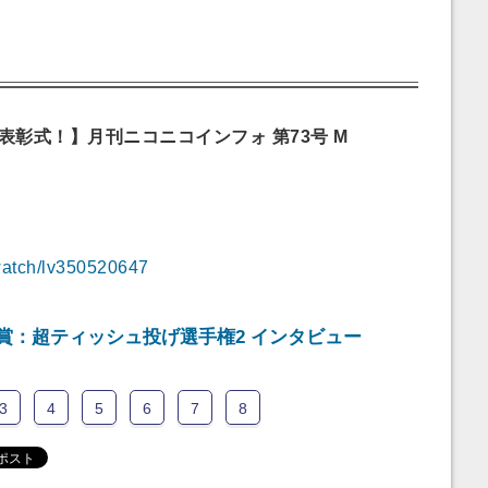
表彰式！】月刊ニコニコインフォ 第73号 M
p/watch/lv350520647
賞：超ティッシュ投げ選手権2 インタビュー
3
4
5
6
7
8