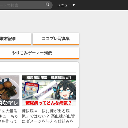
メニュー ▼
取材記事
コスプレ写真集
やりこみゲーマー列伝
リを大量消
糖尿病＝「尿に糖が出る病
キューちゃ
気」ではない？ 高血糖が血管
物を作って
にダメージを与える仕組みを
薬剤師が解説