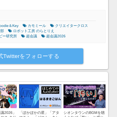
oodie＆Key
カモミール
クリエイタークロス
船部
ロボット工房 のらとりえ
ビー研究所
超会議
超会議2026
式Twitterをフォローする
議2026」
「ぽかぽかの星」「アタ
シオンタウンのBGMを聴