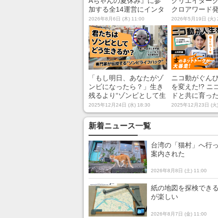
Aちゃんの夏休み』に参
クリエイターク
加する全14運営にインタ
クロアワード
ビューしてみた！ 「RTA
2026年8月6日 (木) 11:00
2026年5月19日 (火) 
in Japan」のチャンネル
の貸し出しを利用し8/9か
ら1週間にわたって開催
「もし明日、あなたがゾ
ニコ動がぐん
ンビになったら？」生き
を変えた!? ニ
残るより“ゾンビとして生
ドと共に育っ
きる”ためのライフハック
ーキが当時の
2025年12月24日 (水) 18:30
2025年12月23日 (火)
を専門家に聞いてみた
MAD・釣り動
【近畿大学総合社会学部
コ動”を語り尽
新着ニュース一覧
ゾンビ先生（岡本健教
授）】
台湾の「猫村」へ行っ
案内された
2026年8月8日 (土) 11:00
紙の地図を探検できる
が楽しい
2026年8月7日 (金) 11:00