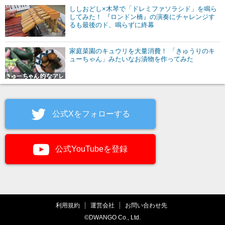
ししおどし×木琴で「ドレミファソラシド」を鳴ら
してみた！ 『ロンドン橋』の演奏にチャレンジす
るも最後のド、鳴らずに終幕
家庭菜園のキュウリを大量消費！ 「きゅうりのキ
ューちゃん」みたいなお漬物を作ってみた
公式Xをフォローする
公式YouTubeを登録
利用規約
運営会社
お問い合わせ先
©DWANGO Co., Ltd.