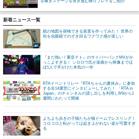
を稼ぎステージを突き進む縛りプレイをご紹介
新着ニュース一覧
紙の地図を探検できる装置を作ってみた！ 世界の
街を虫眼鏡でのぞき回るワクワク感が楽しい
『まだ熱い / 重音テト』のサイバーパンクMVがか
っこよすぎる！ シロロウ氏が楽曲から映像までほ
ぼ1人で手がけた本気の一作
RTAイベントリレー『RTAちゃんの夏休み』に参加
する全14運営にインタビューしてみた！ 「RTA in
Japan」のチャンネルの貸し出しを利用し8/9から1
週間にわたって開催
よちよち歩きの子猫たちが猫ドームでレスリング！
コロコロと転がっては起き上がれない姿が可愛すぎ
る