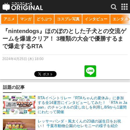
アニメ
マンガ
どうぶつ
コスプレ写真
インタビュー
エンタメ
サービス一覧
もっと見る
niconico
『nintendogs』ほのぼのとした子犬との交流ゲ
ームを爆速クリア！ 3種類の大会で優勝するま
動画
で爆走するRTA
生放送
2024年4月25日 (木) 18:00
ニュース
チャンネル
話題の記事
マンガ
RTAイベントリレー『RTAちゃんの夏休み』に参加
ニコニコQ
する全14運営にインタビューしてみた！ 「RTA in Ja
pan」のチャンネルの貸し出しを利用し8/9から1週間
にわたって開催
レッサーパンダ・風太くんの23歳の誕生日をお祝
い！ 千葉市動物公園のセレモニーの様子を紹介