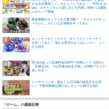
1
する全14運営にインタビューしてみた！ 「RTA in Ja
pan」のチャンネルの貸し出しを利用し8/9から1週間
にわたって開催
家庭菜園のキュウリを大量消費！ 「きゅうりのキュ
2
ーちゃん」みたいなお漬物を作ってみた
ホットケーキミックスで「ギャラクシードーナツ」
3
を作ってみた！ 流れる星空のようなレンチン・レシ
ピを紹介
83.1km走って高速料金250円!? 特例ルートで訪れた
4
「宝塚北SA」では手塚治虫全力推し＆関西グルメが
楽しめる！
レッサーパンダ・風太くんの23歳の誕生日をお祝
5
い！ 千葉市動物公園のセレモニーの様子を紹介
「ゲーム」の最新記事