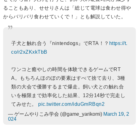
ることもあり、せせりさんは「総じて電球は食わせ得や
からバリバリ食わせていくで！」とも解説していた。
子犬と触れ合う『nintendogs』でRTA！？
https://t.
co/r2xZKxkTbB
ワンコと癒やしの時間を体験できるゲームでRT
A。もちろんほのぼの要素はすべて捨て去り、3種
類の大会で優勝するまで爆走。飼い犬との触れ合
いを極限まで効率化した結果、12分14秒で完走し
てみせた。
pic.twitter.com/iduGmRBqn2
— ゲームやりこみ学会 (@game_yarikomi)
March 19, 2
024