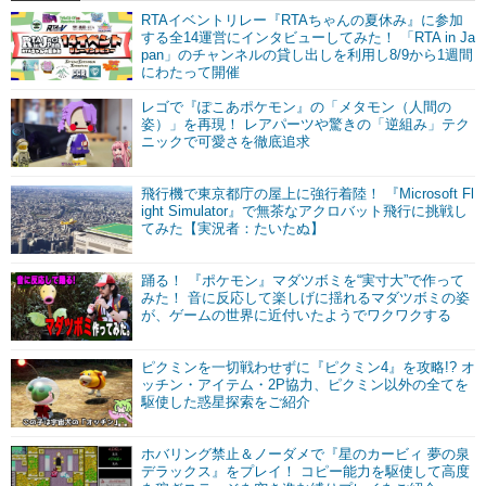
RTAイベントリレー『RTAちゃんの夏休み』に参加
する全14運営にインタビューしてみた！ 「RTA in Ja
pan」のチャンネルの貸し出しを利用し8/9から1週間
にわたって開催
レゴで『ぽこあポケモン』の「メタモン（人間の
姿）」を再現！ レアパーツや驚きの「逆組み」テク
ニックで可愛さを徹底追求
飛行機で東京都庁の屋上に強行着陸！ 『Microsoft Fl
ight Simulator』で無茶なアクロバット飛行に挑戦し
てみた【実況者：たいたぬ】
踊る！ 『ポケモン』マダツボミを“実寸大”で作って
みた！ 音に反応して楽しげに揺れるマダツボミの姿
が、ゲームの世界に近付いたようでワクワクする
ピクミンを一切戦わせずに『ピクミン4』を攻略!? オ
ッチン・アイテム・2P協力、ピクミン以外の全てを
駆使した惑星探索をご紹介
ホバリング禁止＆ノーダメで『星のカービィ 夢の泉
デラックス』をプレイ！ コピー能力を駆使して高度