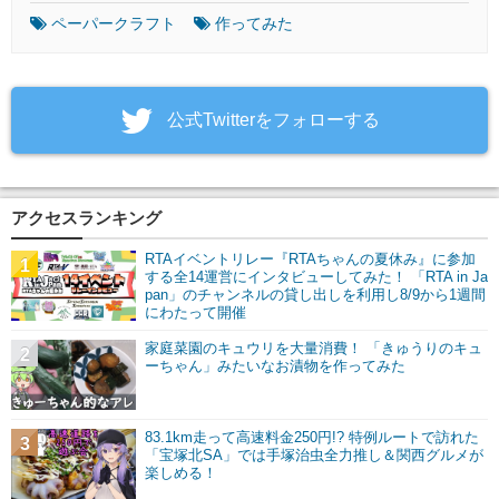
ペーパークラフト
作ってみた
‎公式Twitterをフォローする
アクセスランキング
RTAイベントリレー『RTAちゃんの夏休み』に参加
1
する全14運営にインタビューしてみた！ 「RTA in Ja
pan」のチャンネルの貸し出しを利用し8/9から1週間
にわたって開催
家庭菜園のキュウリを大量消費！ 「きゅうりのキュ
2
ーちゃん」みたいなお漬物を作ってみた
83.1km走って高速料金250円!? 特例ルートで訪れた
3
「宝塚北SA」では手塚治虫全力推し＆関西グルメが
楽しめる！