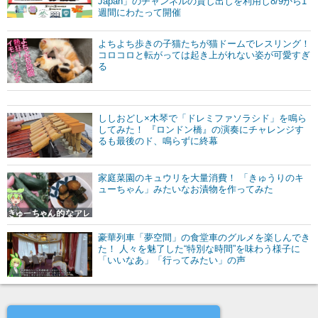
Japan」のチャンネルの貸し出しを利用し8/9から1
週間にわたって開催
よちよち歩きの子猫たちが猫ドームでレスリング！
コロコロと転がっては起き上がれない姿が可愛すぎ
る
ししおどし×木琴で「ドレミファソラシド」を鳴ら
してみた！ 『ロンドン橋』の演奏にチャレンジす
るも最後のド、鳴らずに終幕
家庭菜園のキュウリを大量消費！ 「きゅうりのキ
ューちゃん」みたいなお漬物を作ってみた
豪華列車「夢空間」の食堂車のグルメを楽しんでき
た！ 人々を魅了した“特別な時間”を味わう様子に
「いいなあ」「行ってみたい」の声