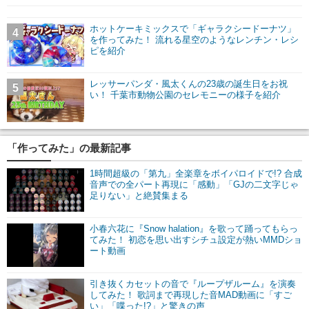
ホットケーキミックスで「ギャラクシードーナツ」
4
を作ってみた！ 流れる星空のようなレンチン・レシ
ピを紹介
レッサーパンダ・風太くんの23歳の誕生日をお祝
5
い！ 千葉市動物公園のセレモニーの様子を紹介
「作ってみた」の最新記事
1時間超級の「第九」全楽章をボイパロイドで!? 合成
音声での全パート再現に「感動」「GJの二文字じゃ
足りない」と絶賛集まる
小春六花に『Snow halation』を歌って踊ってもらっ
てみた！ 初恋を思い出すシチュ設定が熱いMMDショ
ート動画
引き抜くカセットの音で『ループザルーム』を演奏
してみた！ 歌詞まで再現した音MAD動画に「すご
い」「喋った!?」と驚きの声