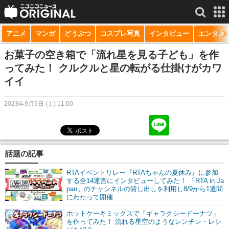
アニメ
マンガ
どうぶつ
コスプレ写真
インタビュー
エンタメ
サービス一覧
もっと見る
niconico
お菓子の空き箱で「流れ星を見る子ども」を作
ってみた！ クルクルと星の転がる仕掛けがカワ
動画
イイ
生放送
2023年9月9日 (土) 11:00
ニュース
チャンネル
話題の記事
マンガ
RTAイベントリレー『RTAちゃんの夏休み』に参加
ニコニコQ
する全14運営にインタビューしてみた！ 「RTA in Ja
pan」のチャンネルの貸し出しを利用し8/9から1週間
にわたって開催
ホットケーキミックスで「ギャラクシードーナツ」
を作ってみた！ 流れる星空のようなレンチン・レシ