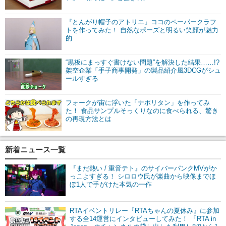
『とんがり帽子のアトリエ』ココのペーパークラフ
トを作ってみた！ 自然なポーズと明るい笑顔が魅力
的
“黒板にまっすぐ書けない問題”を解決した結果……!?
架空企業「手子商事開発」の製品紹介風3DCGがシュ
ールすぎる
フォークが宙に浮いた「ナポリタン」を作ってみ
た！ 食品サンプルそっくりなのに食べられる、驚き
の再現方法とは
新着ニュース一覧
『まだ熱い / 重音テト』のサイバーパンクMVがか
っこよすぎる！ シロロウ氏が楽曲から映像までほ
ぼ1人で手がけた本気の一作
RTAイベントリレー『RTAちゃんの夏休み』に参加
する全14運営にインタビューしてみた！ 「RTA in