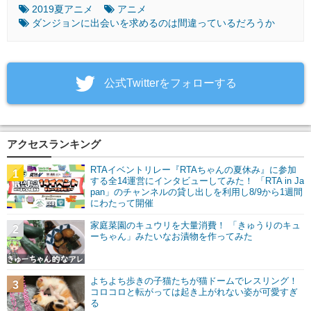
2019夏アニメ
アニメ
ダンジョンに出会いを求めるのは間違っているだろうか
‎公式Twitterをフォローする
アクセスランキング
RTAイベントリレー『RTAちゃんの夏休み』に参加
1
する全14運営にインタビューしてみた！ 「RTA in Ja
pan」のチャンネルの貸し出しを利用し8/9から1週間
にわたって開催
家庭菜園のキュウリを大量消費！ 「きゅうりのキュ
2
ーちゃん」みたいなお漬物を作ってみた
よちよち歩きの子猫たちが猫ドームでレスリング！
3
コロコロと転がっては起き上がれない姿が可愛すぎ
る