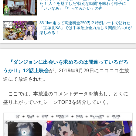
た！ 人々を魅了した“特別な時間”を味わう様子に
「いいなあ」「行ってみたい」の声
83.1km走って高速料金250円!? 特例ルートで訪れた
「宝塚北SA」では手塚治虫全力推し＆関西グルメが
楽しめる！
『ダンジョンに出会いを求めるのは間違っているだろ
うかⅡ』12話上映会
が、2019年9月29日にニコニコ生放
送にて放送された。
ここでは、本放送のコメントデータを抽出し、とくに
盛り上がっていたシーンTOP3を紹介していく。