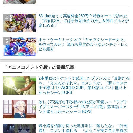
83.1km走って高速料金250円!? 特例ルートで訪れた
4
「宝塚北SA」では手塚治虫全力推し＆関西グルメが
楽しめる！
ホットケーキミックスで「ギャラクシードーナツ」
5
を作ってみた！ 流れる星空のようなレンチン・レシ
ピを紹介
「アニメコメント分析」の最新記事
2本重ねのラケットで返球したプランスに「反則だろ
ｗ」「ええんかそれｗ」コメントが。『新テニスの
王子様 U-17 WORLD CUP』第13話コメント盛り上
がったシーンTOP3
珍しく不満げな千砂都のすね顔が可愛い！『ラブラ
イブ！スーパースター!! TVアニメ2期』第10話コメ
ント盛り上がったシーンTOP3
綾小路を信頼し切った軽井沢に「落ちたな」「計画
通り」コメント溢れる。『ようこそ実力至上主義の