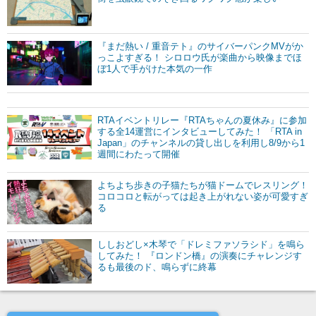
『まだ熱い / 重音テト』のサイバーパンクMVがか
っこよすぎる！ シロロウ氏が楽曲から映像までほ
ぼ1人で手がけた本気の一作
RTAイベントリレー『RTAちゃんの夏休み』に参加
する全14運営にインタビューしてみた！ 「RTA in
Japan」のチャンネルの貸し出しを利用し8/9から1
週間にわたって開催
よちよち歩きの子猫たちが猫ドームでレスリング！
コロコロと転がっては起き上がれない姿が可愛すぎ
る
ししおどし×木琴で「ドレミファソラシド」を鳴ら
してみた！ 『ロンドン橋』の演奏にチャレンジす
るも最後のド、鳴らずに終幕