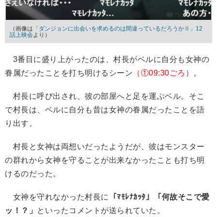
（画像は
「ダンジョンに出会いを求めるのは間違っているだろうかⅡ」12
話上映会
より）
3番目に盛り上がったのは、村長がベルに自分も女神の
眷属だったことを打ち明けるシーン
（①09:30ごろ）
。
村長に呼び出され、彼の部屋へと足を運ぶベル。そこ
で村長は、ベルに自分も昔は女神の眷属だったことを語
り出す。
村長と女神は両想いだったようだが、彼はモンスター
の群れから女神を守ることが出来なかったことも打ち明
けるのだった。
女神を守れなかった村長に
「ﾏﾓﾚﾅｶｯﾀ」「何故そこで愛
ッ！？」
といったコメントが送られていた。