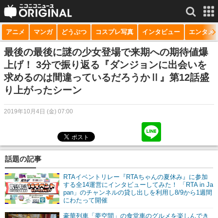
アニメ
マンガ
どうぶつ
コスプレ写真
インタビュー
エンタメ
サービス一覧
もっと見る
niconico
最後の最後に謎の少女登場で来期への期待値爆
上げ！ 3分で振り返る『ダンジョンに出会いを
動画
求めるのは間違っているだろうかⅡ』第12話盛
り上がったシーン
生放送
ニュース
2019年10月4日 (金) 07:00
チャンネル
マンガ
話題の記事
ニコニコQ
RTAイベントリレー『RTAちゃんの夏休み』に参加
する全14運営にインタビューしてみた！ 「RTA in Ja
pan」のチャンネルの貸し出しを利用し8/9から1週間
にわたって開催
豪華列車「夢空間」の食堂車のグルメを楽しんでき