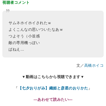
視聴者コメント
サムネホイホイされたｗ
よくこんなの思いついたなあｗ
つよそう（小並感
敵の専用機っぽい
ぱねえ…
文／
高橋ホイコ
▼動画はこちらから視聴できます▼
『
【七夕おりがみ】織姫と彦星のおりかた
』
―あわせて読みたい―