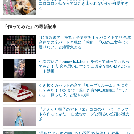
5
コロコロと転がっては起き上がれない姿が可愛すぎ
る
「作ってみた」の最新記事
1時間超級の「第九」全楽章をボイパロイドで!? 合成
音声での全パート再現に「感動」「GJの二文字じゃ
足りない」と絶賛集まる
小春六花に『Snow halation』を歌って踊ってもらっ
てみた！ 初恋を思い出すシチュ設定が熱いMMDショ
ート動画
引き抜くカセットの音で『ループザルーム』を演奏
してみた！ 歌詞まで再現した音MAD動画に「すご
い」「喋った!?」と驚きの声
『とんがり帽子のアトリエ』ココのペーパークラフ
トを作ってみた！ 自然なポーズと明るい笑顔が魅力
的
“黒板にまっすぐ書けない問題”を解決した結果……!?