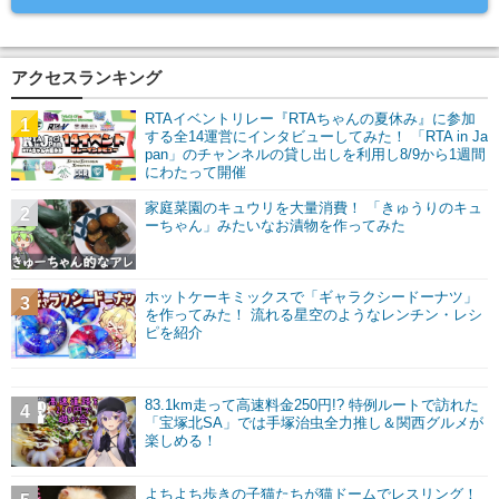
アクセスランキング
RTAイベントリレー『RTAちゃんの夏休み』に参加
1
する全14運営にインタビューしてみた！ 「RTA in Ja
pan」のチャンネルの貸し出しを利用し8/9から1週間
にわたって開催
家庭菜園のキュウリを大量消費！ 「きゅうりのキュ
2
ーちゃん」みたいなお漬物を作ってみた
ホットケーキミックスで「ギャラクシードーナツ」
3
を作ってみた！ 流れる星空のようなレンチン・レシ
ピを紹介
83.1km走って高速料金250円!? 特例ルートで訪れた
4
「宝塚北SA」では手塚治虫全力推し＆関西グルメが
楽しめる！
よちよち歩きの子猫たちが猫ドームでレスリング！