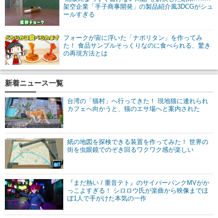
架空企業「手子商事開発」の製品紹介風3DCGがシュ
ールすぎる
フォークが宙に浮いた「ナポリタン」を作ってみ
た！ 食品サンプルそっくりなのに食べられる、驚き
の再現方法とは
新着ニュース一覧
台湾の「猫村」へ行ってきた！ 現地猫に連れられ
カフェへ向かうと、猫のエサ場へと案内された
紙の地図を探検できる装置を作ってみた！ 世界の
街を虫眼鏡でのぞき回るワクワク感が楽しい
『まだ熱い / 重音テト』のサイバーパンクMVがか
っこよすぎる！ シロロウ氏が楽曲から映像までほ
ぼ1人で手がけた本気の一作