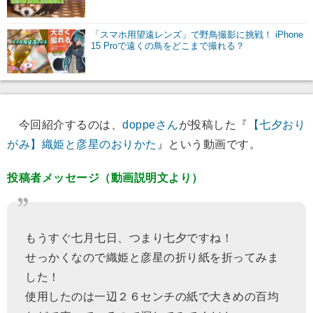
「スマホ用望遠レンズ」で野鳥撮影に挑戦！ iPhone
15 Proで遠くの鳥をどこまで撮れる？
今回紹介するのは、
doppeさん
が投稿した『
【七夕おり
がみ】織姫と彦星のおりかた
』という動画です。
投稿者メッセージ（動画説明文より）
もうすぐ七月七日、つまり七夕ですね！
せっかくなので織姫と彦星の折り紙を折ってみま
した！
使用したのは一辺２６センチの紙で大きめの百均