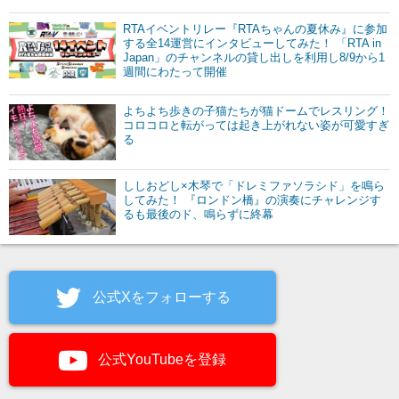
RTAイベントリレー『RTAちゃんの夏休み』に参加
する全14運営にインタビューしてみた！ 「RTA in
Japan」のチャンネルの貸し出しを利用し8/9から1
週間にわたって開催
よちよち歩きの子猫たちが猫ドームでレスリング！
コロコロと転がっては起き上がれない姿が可愛すぎ
る
ししおどし×木琴で「ドレミファソラシド」を鳴ら
してみた！ 『ロンドン橋』の演奏にチャレンジす
るも最後のド、鳴らずに終幕
公式Xをフォローする
公式YouTubeを登録