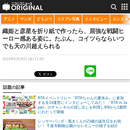
アニメ
マンガ
どうぶつ
コスプレ写真
インタビュー
エンタメ
サービス一覧
もっと見る
niconico
織姫と彦星を折り紙で作ったら、屈強な戦闘ヒ
ーロー感ある姿に。たぶん、コイツらならいつ
動画
でも天の川超えられる
生放送
2019年6月28日 (金) 21:00
ニュース
チャンネル
話題の記事
マンガ
RTAイベントリレー『RTAちゃんの夏休み』に参加
ニコニコQ
する全14運営にインタビューしてみた！ 「RTA in Ja
pan」のチャンネルの貸し出しを利用し8/9から1週間
にわたって開催
レッサーパンダ・風太くんの23歳の誕生日をお祝
い！ 千葉市動物公園のセレモニーの様子を紹介